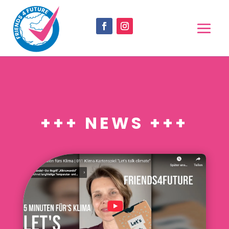
+++ NEWS +++